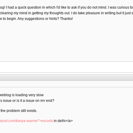
blog! I had a quick question in which I'd like to ask if you do not mind. I was curious
ty clearing my mind in getting my thoughts out. I do take pleasure in writing but it just
how to begin. Any suggestions or hints? Thanks!
 weblog is loading very slow
s isѕue or is іt a issue on mʏ end?
 the problem still exists.
evpost.com/kavya-warner">escorts
in delhi</a>