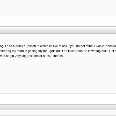
blog! I had a quick question in which I'd like to ask if you do not mind. I was curious
ty clearing my mind in getting my thoughts out. I do take pleasure in writing but it just
how to begin. Any suggestions or hints? Thanks!