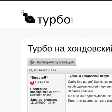
Перейти к основному содержанию
Турбо на хондовски
Последняя публикация
СР, 11/21/2007 - 15:23
Турбо на хондовский d16y8
*BoosteR*
Сабж. Кто делал? Как мотор по
Не в сети
необходимых частей и ориенти
Последнее
Заранее спасибо.
посещение:
16 лет 8
месяцев назад
а и ещё как поднять давление 
Зарегистрирован:
Простите за дилетантские воп
11/19/2009 - 16:44