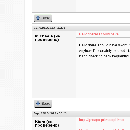
Верх
СБ, 02/11/2023 - 21:01
Hello there! I could have
Michaela (не
проверено)
Hello there! I could have sworn I'
Anyhow, I'm certainly pleased I f
it and checking back frequently!
Верх
Втр, 02/28/2023 - 09:29
http://groupe-printco.pl http
Kiara (не
проверено)