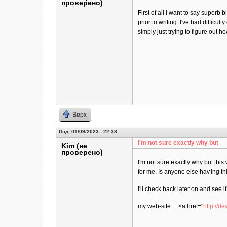
проверено)
First of all I want to say superb 
prior to writing. I've had difficul
simply just trying to figure out 
Верх
Пнд, 01/09/2023 - 22:38
I'm not sure еxactly why but
Kim (не
проверено)
I'm not sure еxactly why but this
for me. Is anyone elѕe haѵing thi
I'll check back later on and see if
my web-site ... <a href="
http://d