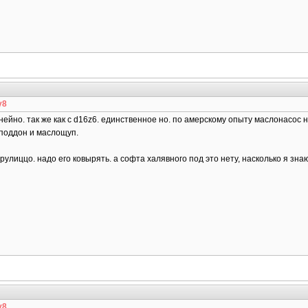
y8
ейно. так же как с d16z6. единственное но. по амерскому опыту маслонасос 
 поддон и маслощуп.
ё рулиццо. надо его ковырять. а софта халявного под это нету, насколько я зна
y8