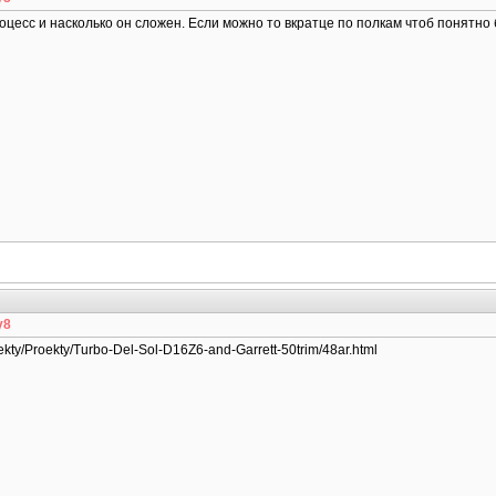
оцесс и насколько он сложен. Если можно то вкратце по полкам чтоб понятно
y8
ekty/Proekty/Turbo-Del-Sol-D16Z6-and-Garrett-50trim/48ar.html