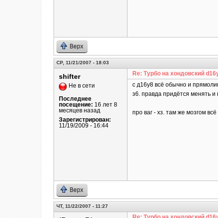
Верх
СР, 11/21/2007 - 18:03
Re: Турбо на хондовский d16
shifter
c д16у8 всё обычно и прямолин
Не в сети
з6. правда придётся менять и
Последнее
посещение:
16 лет 8
месяцев назад
про ваг - хз. там же мозгом вс
Зарегистрирован:
11/19/2009 - 16:44
Верх
ЧТ, 11/22/2007 - 11:27
Re: Турбо на хондовский d16