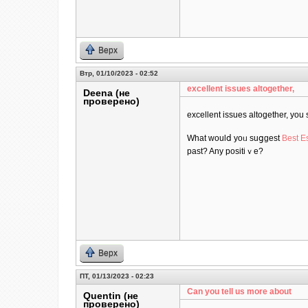
Верх
Втр, 01/10/2023 - 02:52
excеllent issues altogether,
Deena (не
проверено)
excеllent issues altogether, yo
What ᴡoulⅾ yoᥙ suցgest
Best Es
past? Any positiｖe?
Верх
ПТ, 01/13/2023 - 02:23
Can you tell us more about
Quentin (не
проверено)