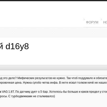
MAIN MENU
ФОРУМ
Н
й d16y8
д это дело? Мифических результатов не нужно. Так чтоб поддувало и обязател
ровочная цена. Нужна сугобо четка инфа. В нете искал толком ничё не нашел
в VAG 1.8T. По датчику дует о.5 бар. Хотелось-бы больше и каков предел у ст
росы. С турбодвижками не сталкивалсо)