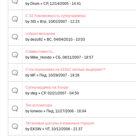
by
Drum
» СР, 12/14/2005 - 14:41
С 32 A возможность суперчаржера
by
StS
» Втр, 10/02/2007 - 12:23
собрал моторчик
by
dezu92
» ВС, 04/04/2010 - 10:03
Совместимость...
by
Mike_Hondo
» СБ, 08/11/2007 - 18:57
Сток поршневая на б16а1 сколько выдержит?
by
MF
» Пнд, 10/29/2007 - 19:26
Суперчарджер на Хонде
by
steg
» СР, 02/21/2007 - 04:50
Тип коллектора
by
lonwoo
» Пнд, 11/27/2006 - 16:04
Титановые шатуны и кованные поршня
by
EKSIN
» ЧТ, 10/12/2006 - 21:37