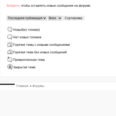
Войдите
, чтобы оставлять новые сообщения на форуме.
Страницы
Сортировка по
Сортировка
Новый(е) топик(и)
Нет новых топиков
Горячие темы с новыми сообщениями
Горячая тема без новых сообщений
Прикрепленная тема
Закрытая тема
Главная
»
Форумы
ВЫ ТУТ