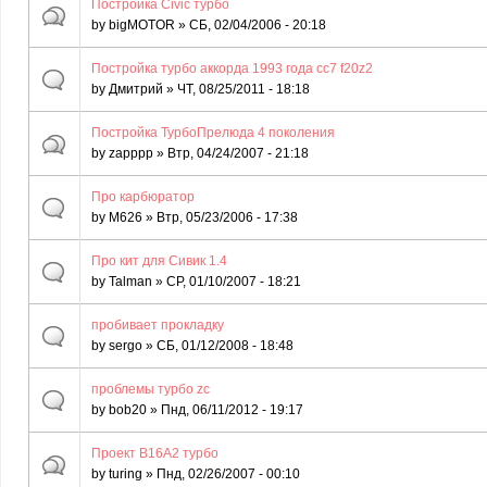
Постройка Civic турбо
by
bigMOTOR
» СБ, 02/04/2006 - 20:18
Постройка турбо аккорда 1993 года сс7 f20z2
by
Дмитрий
» ЧТ, 08/25/2011 - 18:18
Постройка ТурбоПрелюда 4 поколения
by
zapppp
» Втр, 04/24/2007 - 21:18
Про карбюратор
by
M626
» Втр, 05/23/2006 - 17:38
Про кит для Сивик 1.4
by
Talman
» СР, 01/10/2007 - 18:21
пробивает прокладку
by
sergo
» СБ, 01/12/2008 - 18:48
проблемы турбо zc
by
bob20
» Пнд, 06/11/2012 - 19:17
Проект B16A2 турбо
by
turing
» Пнд, 02/26/2007 - 00:10