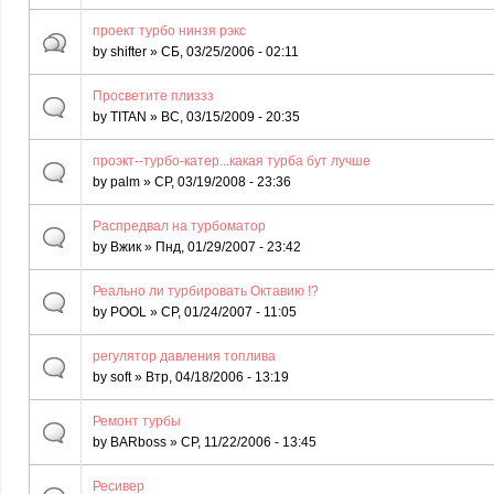
проект турбо нинзя рэкс
by
shifter
» СБ, 03/25/2006 - 02:11
Просветите плиззз
by
TITAN
» ВС, 03/15/2009 - 20:35
проэкт--турбо-катер...какая турба бут лучше
by
palm
» СР, 03/19/2008 - 23:36
Распредвал на турбоматор
by
Вжик
» Пнд, 01/29/2007 - 23:42
Реально ли турбировать Октавию !?
by
POOL
» СР, 01/24/2007 - 11:05
регулятор давления топлива
by
soft
» Втр, 04/18/2006 - 13:19
Ремонт турбы
by
BARboss
» СР, 11/22/2006 - 13:45
Ресивер